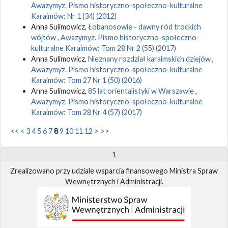
Awazymyz. Pismo historyczno-społeczno-kulturalne
Karaimów: Nr 1 (34) (2012)
Anna Sulimowicz,
Łobanosowie - dawny ród trockich
wójtów
,
Awazymyz. Pismo historyczno-społeczno-
kulturalne Karaimów: Tom 28 Nr 2 (55) (2017)
Anna Sulimowicz,
Nieznany rozdział karaimskich dziejów
,
Awazymyz. Pismo historyczno-społeczno-kulturalne
Karaimów: Tom 27 Nr 1 (50) (2016)
Anna Sulimowicz,
85 lat orientalistyki w Warszawie
,
Awazymyz. Pismo historyczno-społeczno-kulturalne
Karaimów: Tom 28 Nr 4 (57) (2017)
<<
<
3
4
5
6
7
8
9
10
11
12
>
>>
1
Zrealizowano przy udziale wsparcia finansowego Ministra Spraw
Wewnętrznych i Administracji.