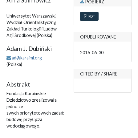
Anna Sulimowicz
POBIERZ
Uniwersytet Warszawski,
PDF
Wydział Orientalistyczny,
Zakład Turkologii i Ludów
Azji Środkowej
(Polska)
OPUBLIKOWANE
Adam J. Dubiński
2016-06-30
ad@karaimi.org
(Polska)
CITED BY / SHARE
Abstrakt
Fundacja Karaimskie
Dziedzictwo zrealizowała
jedno ze
swych priorytetowych zadań:
budowę przyłącza
wodociągowego.