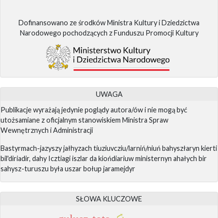
Dofinansowano ze środków Ministra Kultury i Dziedzictwa
Narodowego pochodzących z Funduszu Promocji Kultury
UWAGA
Publikacje wyrażają jedynie poglądy autora/ów i nie mogą być
utożsamiane z oficjalnym stanowiskiem Ministra Spraw
Wewnętrznych i Administracji
Bastyrmach-jazyszy jałhyzach tiuziuvcziu/larniń/niuń bahyszłaryn kierti
bil'diriadir, dahy Icztiagi iszlar da kiońdiariuw ministernyn ahałych bir
sahysz-turuszu była uszar bołup jaramejdyr
SŁOWA KLUCZOWE