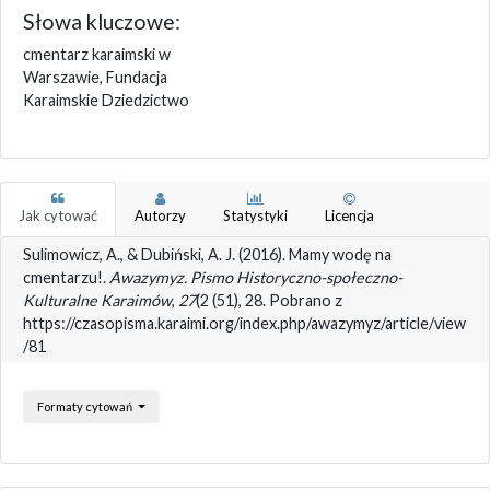
Słowa kluczowe:
cmentarz karaimski w
Warszawie, Fundacja
Karaimskie Dziedzictwo
Jak cytować
Autorzy
Statystyki
Licencja
Sulimowicz, A., & Dubiński, A. J. (2016). Mamy wodę na
cmentarzu!.
Awazymyz. Pismo Historyczno-społeczno-
Kulturalne Karaimów
,
27
(2 (51), 28. Pobrano z
https://czasopisma.karaimi.org/index.php/awazymyz/article/view
/81
Formaty cytowań