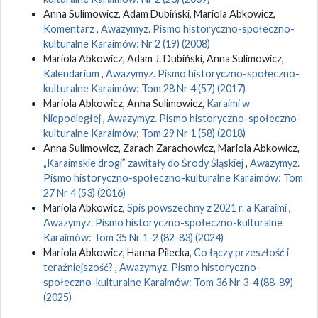
Anna Sulimowicz, Adam Dubiński, Mariola Abkowicz,
Komentarz
,
Awazymyz. Pismo historyczno-społeczno-
kulturalne Karaimów: Nr 2 (19) (2008)
Mariola Abkowicz, Adam J. Dubiński, Anna Sulimowicz,
Kalendarium
,
Awazymyz. Pismo historyczno-społeczno-
kulturalne Karaimów: Tom 28 Nr 4 (57) (2017)
Mariola Abkowicz, Anna Sulimowicz,
Karaimi w
Niepodległej
,
Awazymyz. Pismo historyczno-społeczno-
kulturalne Karaimów: Tom 29 Nr 1 (58) (2018)
Anna Sulimowicz, Zarach Zarachowicz, Mariola Abkowicz,
„Karaimskie drogi” zawitały do Środy Śląskiej
,
Awazymyz.
Pismo historyczno-społeczno-kulturalne Karaimów: Tom
27 Nr 4 (53) (2016)
Mariola Abkowicz,
Spis powszechny z 2021 r. a Karaimi
,
Awazymyz. Pismo historyczno-społeczno-kulturalne
Karaimów: Tom 35 Nr 1-2 (82-83) (2024)
Mariola Abkowicz, Hanna Pilecka,
Co łączy przeszłość i
teraźniejszość?
,
Awazymyz. Pismo historyczno-
społeczno-kulturalne Karaimów: Tom 36 Nr 3-4 (88-89)
(2025)