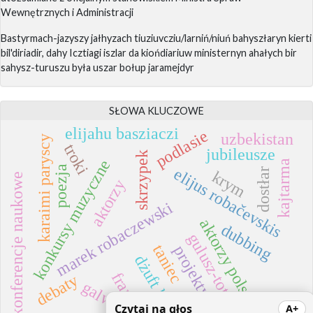
Wewnętrznych i Administracji
Bastyrmach-jazyszy jałhyzach tiuziuvcziu/larniń/niuń bahyszłaryn kierti
bil'diriadir, dahy Icztiagi iszlar da kiońdiariuw ministernyn ahałych bir
sahysz-turuszu była uszar bołup jaramejdyr
SŁOWA KLUCZOWE
elijahu basziaczi
podlasie
uzbekistan
karaimi paryscy
troki
jubileusze
skrzypek
konkursy muzyczne
kajtarma
poezja
elijus robačevskis
dostłar
krym
konferencje naukowe
aktorzy
marek robaczewski
aktorzy polscy
dubbing
gulusz-tota
taniec
projekty
dżuft kale
francja
debaty
galwie
Czytaj na głos
A+