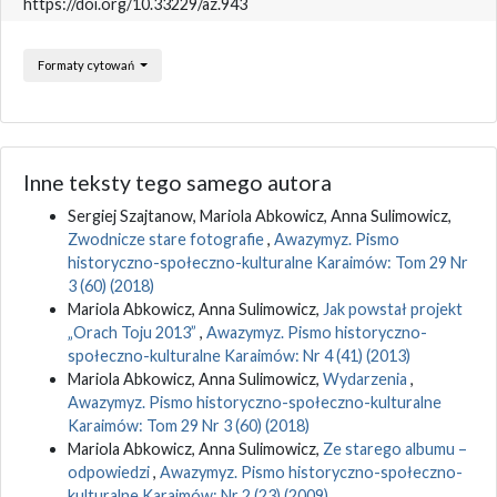
https://doi.org/10.33229/az.943
Formaty cytowań
Inne teksty tego samego autora
Sergiej Szajtanow, Mariola Abkowicz, Anna Sulimowicz,
Zwodnicze stare fotografie
,
Awazymyz. Pismo
historyczno-społeczno-kulturalne Karaimów: Tom 29 Nr
3 (60) (2018)
Mariola Abkowicz, Anna Sulimowicz,
Jak powstał projekt
„Orach Toju 2013”
,
Awazymyz. Pismo historyczno-
społeczno-kulturalne Karaimów: Nr 4 (41) (2013)
Mariola Abkowicz, Anna Sulimowicz,
Wydarzenia
,
Awazymyz. Pismo historyczno-społeczno-kulturalne
Karaimów: Tom 29 Nr 3 (60) (2018)
Mariola Abkowicz, Anna Sulimowicz,
Ze starego albumu –
odpowiedzi
,
Awazymyz. Pismo historyczno-społeczno-
kulturalne Karaimów: Nr 2 (23) (2009)