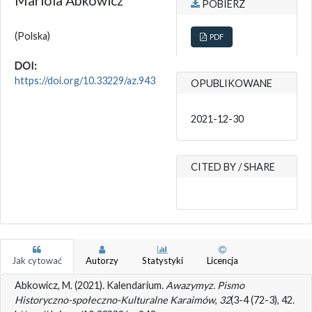
Mariola Abkowicz
POBIERZ
(Polska)
PDF
DOI:
https://doi.org/10.33229/az.943
OPUBLIKOWANE
2021-12-30
CITED BY / SHARE
Jak cytować
Autorzy
Statystyki
Licencja
Abkowicz, M. (2021). Kalendarium.
Awazymyz. Pismo
Historyczno-społeczno-Kulturalne Karaimów
,
32
(3-4 (72-3), 42.