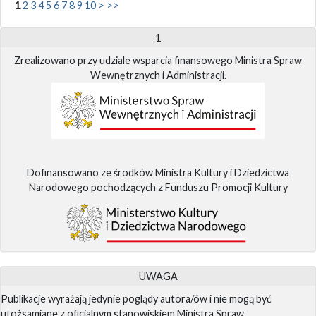
1
2
3
4
5
6
7
8
9
10
>
>>
1
Zrealizowano przy udziale wsparcia finansowego Ministra Spraw
Wewnętrznych i Administracji.
Dofinansowano ze środków Ministra Kultury i Dziedzictwa
Narodowego pochodzących z Funduszu Promocji Kultury
UWAGA
Publikacje wyrażają jedynie poglądy autora/ów i nie mogą być
utożsamiane z oficjalnym stanowiskiem Ministra Spraw