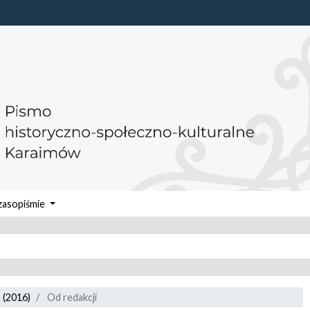
zasopiśmie
 (2016)
Od redakcji