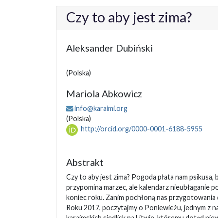
Czy to aby jest zima?
Aleksander Dubiński
(Polska)
Mariola Abkowicz
info@karaimi.org
(Polska)
http://orcid.org/0000-0001-6188-5955
Abstrakt
Czy to aby jest zima? Pogoda płata nam psikusa, 
przypomina marzec, ale kalendarz nieubłaganie p
koniec roku. Zanim pochłoną nas przygotowania
Roku 2017, poczytajmy o Poniewieżu, jednym z n
karaimskich siedlisk na Litwie, któremu dotąd niew