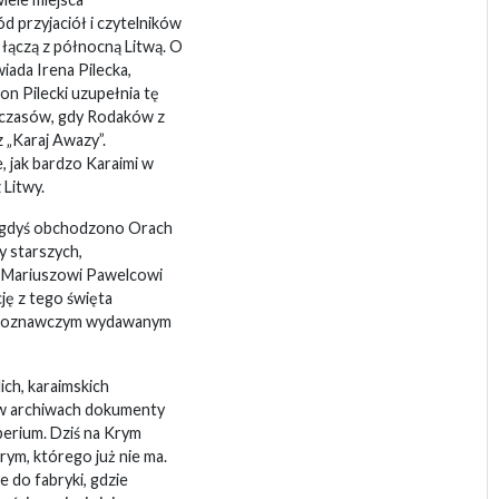
d przyjaciół i czytelników
 łączą z północną Litwą. O
iada Irena Pilecka,
mon Pilecki uzupełnia tę
 czasów, gdy Rodaków z
 „Karaj Awazy”.
 jak bardzo Karaimi w
 Litwy.
niegdyś obchodzono Orach
y starszych,
. Mariuszowi Pawelcowi
cję z tego święta
rajoznawczym wydawanym
ch, karaimskich
w archiwach dokumenty
erium. Dziś na Krym
ym, którego już nie ma.
e do fabryki, gdzie