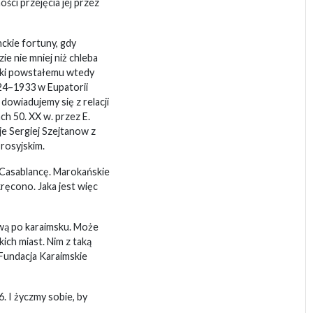
ci przejęcia jej przez
nckie fortuny, gdy
zie nie mniej niż chleba
ięki powstałemu wtedy
4–1933 w Eupatorii
 dowiadujemy się z relacji
h 50. XX w. przez E.
e Sergiej Szejtanow z
rosyjskim.
 Casablancę. Marokańskie
ręcono. Jaka jest więc
zwą po karaimsku. Może
kich miast. Nim z taką
 Fundacja Karaimskie
. I życzmy sobie, by