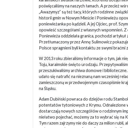
poświęcaliśmy na naszych łamach. A przecież wśró
„Awazymyz” są też tacy, których rodzinne związki
historii gmin w Nowym Mieście i Poniewieżu opow
poniewieżanka po kądzieli. A jej Ojciec, prof. Szy
opowieść szczegółami z własnych wspomnień. Z
Poniewieża oddzielała granica, pochodzi artykuł z
Przetłumaczony przez Annę Sulimowicz pokazuje,
Polsce spragnieni byli kontaktu ze swymi braćmi z
W 2013 roku zbieraliśmy informacje o tym, jak 
Toju, karaimskie święto urodzaju. Przepytywaliśm
przeszukiwaliśmy archiwa domowe i biblioteczne
udało się natrafić na nieznaną nam wcześniej rela
zamieszczoną w przedwojennym czasopiśmie k
na Śląsku.
Adam Dubiński powraca do dziejów rodu Stamboli
potentatów tytoniowych z Krymu. Odnalezione 
dostarczają nowych szczegółów o rodzinnym imp
niełatwo pojechać, możemy za to wybrać się na Kr
Tym razem zajrzymy nie do daczy za milion rubli, al