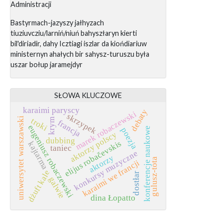
Administracji
Bastyrmach-jazyszy jałhyzach
tiuziuvcziu/larniń/niuń bahyszłaryn kierti
bil'diriadir, dahy Icztiagi iszlar da kiońdiariuw
ministernyn ahałych bir sahysz-turuszu była
uszar bołup jaramejdyr
SŁOWA KLUCZOWE
karaimi paryscy
debaty
marek robaczewski
skrzypek
uniwersytet warszawski
troki
krym
francja
eugeniusz robaczewski
konferencje naukowe
poezja
aktorzy polscy
dubbing
elijus robačevskis
kajtarma
taniec
konkursy muzyczne
aktorzy
gulusz-tota
karaimi we francji
dżuft kale
dostłar
galwie
dina Łopatto