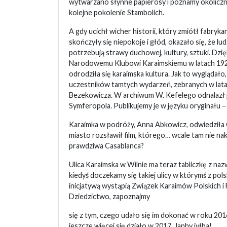
wytwarzano słynne papierosy i poznamy okolicznoś
kolejne pokolenie Stambolich.
A gdy ucichł wicher historii, który zmiótł fabryka
skończyły się niepokoje i głód, okazało się, że lud
potrzebują strawy duchowej, kultury, sztuki. Dz
Narodowemu Klubowi Karaimskiemu w latach 192
odrodziła się karaimska kultura. Jak to wyglądało,
uczestników tamtych wydarzeń, zebranych w latac
Bezekowicza. W archiwum W. Kefelego odnalazł j
Symferopola. Publikujemy je w języku oryginału – 
Karaimka w podróży, Anna Abkowicz, odwiedziła
miasto rozsławił film, którego… wcale tam nie nak
prawdziwa Casablanca?
Ulica Karaimska w Wilnie ma teraz tabliczkę z na
kiedyś doczekamy się takiej ulicy w którymś z pols
inicjatywą wystąpią Związek Karaimów Polskich i
Dziedzictwo, zapoznajmy
się z tym, czego udało się im dokonać w roku 2016
jeszcze więcej się działo w 2017. Janhy jyłba!