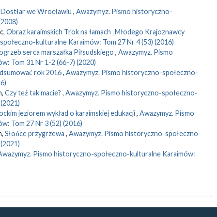
li Dostłar we Wrocławiu
,
Awazymyz. Pismo historyczno-
(2008)
c,
Obraz karaimskich Trok na łamach „Młodego Krajoznawcy
połeczno-kulturalne Karaimów: Tom 27 Nr 4 (53) (2016)
ogrzeb serca marszałka Piłsudskiego
,
Awazymyz. Pismo
w: Tom 31 Nr 1-2 (66-7) (2020)
dsumować rok 2016
,
Awazymyz. Pismo historyczno-społeczno-
6)
h,
Czy też tak macie?
,
Awazymyz. Pismo historyczno-społeczno-
 (2021)
ockim jeziorem wykład o karaimskiej edukacji
,
Awazymyz. Pismo
w: Tom 27 Nr 3 (52) (2016)
h,
Słońce przygrzewa
,
Awazymyz. Pismo historyczno-społeczno-
 (2021)
Awazymyz. Pismo historyczno-społeczno-kulturalne Karaimów: