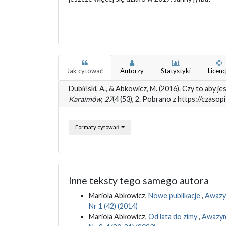
Jak cytować
Autorzy
Statystyki
Licenc
Dubiński, A., & Abkowicz, M. (2016). Czy to aby je
Karaimów
,
27
(4 (53), 2. Pobrano z https://czaso
Formaty cytowań
Inne teksty tego samego autora
Mariola Abkowicz,
Nowe publikacje
,
Awazym
Nr 1 (42) (2014)
Mariola Abkowicz,
Od lata do zimy
,
Awazym