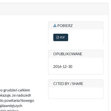
POBIERZ
PDF
OPUBLIKOWANE
2016-12-30
CITED BY / SHARE
bo grudzień całkiem
okazuje, że nadszedł
 do powitania Nowego
ajdawniejszych
iele miejsca