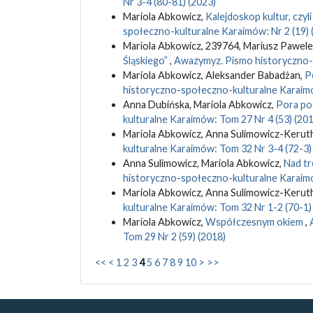
Nr 3-4 (80-81) (2023)
Mariola Abkowicz,
Kalejdoskop kultur, czy
społeczno-kulturalne Karaimów: Nr 2 (19) 
Mariola Abkowicz, 239764, Mariusz Pawele
Śląskiego”
,
Awazymyz. Pismo historyczno-s
Mariola Abkowicz, Aleksander Babadżan,
P
historyczno-społeczno-kulturalne Karaimó
Anna Dubińska, Mariola Abkowicz,
Pora po
kulturalne Karaimów: Tom 27 Nr 4 (53) (201
Mariola Abkowicz, Anna Sulimowicz-Kerut
kulturalne Karaimów: Tom 32 Nr 3-4 (72-3)
Anna Sulimowicz, Mariola Abkowicz,
Nad tr
historyczno-społeczno-kulturalne Karaimó
Mariola Abkowicz, Anna Sulimowicz-Kerut
kulturalne Karaimów: Tom 32 Nr 1-2 (70-1)
Mariola Abkowicz,
Współczesnym okiem
,
Tom 29 Nr 2 (59) (2018)
<<
<
1
2
3
4
5
6
7
8
9
10
>
>>