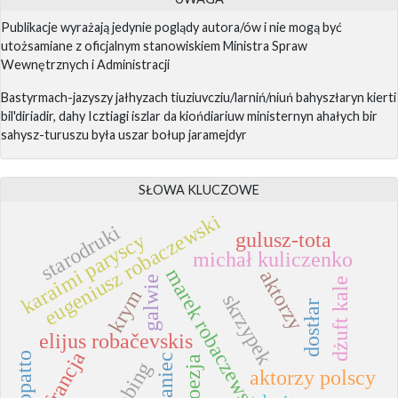
Publikacje wyrażają jedynie poglądy autora/ów i nie mogą być
utożsamiane z oficjalnym stanowiskiem Ministra Spraw
Wewnętrznych i Administracji
Bastyrmach-jazyszy jałhyzach tiuziuvcziu/larniń/niuń bahyszłaryn kierti
bil'diriadir, dahy Icztiagi iszlar da kiońdiariuw ministernyn ahałych bir
sahysz-turuszu była uszar bołup jaramejdyr
SŁOWA KLUCZOWE
eugeniusz robaczewski
starodruki
gulusz-tota
karaimi paryscy
michał kuliczenko
marek robaczewski
aktorzy
galwie
dżuft kale
krym
skrzypek
dostłar
elijus robačevskis
francja
taniec
poezja
dubbing
aktorzy polscy