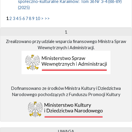
społeczno-kulturalne Karaimów: Tom 36 Nr 3-4 (88-89)
(2025)
1
2
3
4
5
6
7
8
9
10
>
>>
1
Zrealizowano przy udziale wsparcia finansowego Ministra Spraw
Wewnętrznych i Administracji.
Dofinansowano ze środków Ministra Kultury i Dziedzictwa
Narodowego pochodzących z Funduszu Promocji Kultury
UWAGA