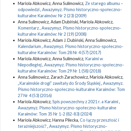
Mariola Abkowicz, Anna Sulimowicz,
Ze starego albumu –
odpowiedzi
,
Awazymyz. Pismo historyczno-społeczno-
kulturalne Karaimów: Nr 2 (23) (2009)
Anna Sulimowicz, Adam Dubiński, Mariola Abkowicz,
Komentarz
,
Awazymyz. Pismo historyczno-społeczno-
kulturalne Karaimów: Nr 2 (19) (2008)
Mariola Abkowicz, Adam J. Dubiński, Anna Sulimowicz,
Kalendarium
,
Awazymyz. Pismo historyczno-społeczno-
kulturalne Karaimów: Tom 28 Nr 4 (57) (2017)
Mariola Abkowicz, Anna Sulimowicz,
Karaimi w
Niepodległej
,
Awazymyz. Pismo historyczno-społeczno-
kulturalne Karaimów: Tom 29 Nr 1 (58) (2018)
Anna Sulimowicz, Zarach Zarachowicz, Mariola Abkowicz,
„Karaimskie drogi” zawitały do Środy Śląskiej
,
Awazymyz.
Pismo historyczno-społeczno-kulturalne Karaimów: Tom
27 Nr 4 (53) (2016)
Mariola Abkowicz,
Spis powszechny z 2021 r. a Karaimi
,
Awazymyz. Pismo historyczno-społeczno-kulturalne
Karaimów: Tom 35 Nr 1-2 (82-83) (2024)
Mariola Abkowicz, Hanna Pilecka,
Co łączy przeszłość i
teraźniejszość?
,
Awazymyz. Pismo historyczno-