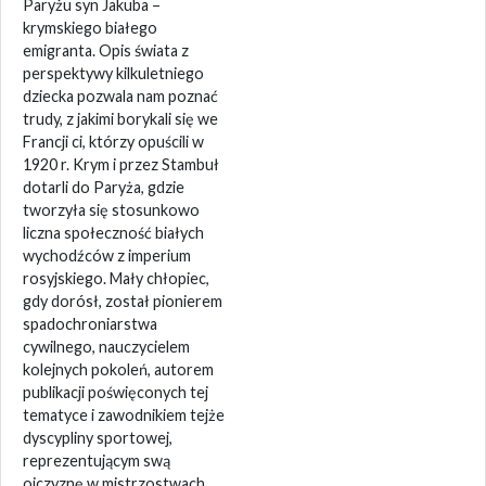
Paryżu syn Jakuba –
krymskiego białego
emigranta. Opis świata z
perspektywy kilkuletniego
dziecka pozwala nam poznać
trudy, z jakimi borykali się we
Francji ci, którzy opuścili w
1920 r. Krym i przez Stambuł
dotarli do Paryża, gdzie
tworzyła się stosunkowo
liczna społeczność białych
wychodźców z imperium
rosyjskiego. Mały chłopiec,
gdy dorósł, został pionierem
spadochroniarstwa
cywilnego, nauczycielem
kolejnych pokoleń, autorem
publikacji poświęconych tej
tematyce i zawodnikiem tejże
dyscypliny sportowej,
reprezentującym swą
ojczyznę w mistrzostwach