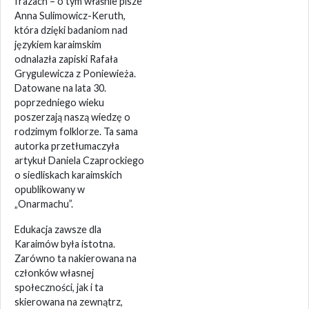
frazach – o tym właśnie pisze
Anna Sulimowicz-Keruth,
która dzięki badaniom nad
językiem karaimskim
odnalazła zapiski Rafała
Grygulewicza z Poniewieża.
Datowane na lata 30.
poprzedniego wieku
poszerzają naszą wiedzę o
rodzimym folklorze. Ta sama
autorka przetłumaczyła
artykuł Daniela Czaprockiego
o siedliskach karaimskich
opublikowany w
„Onarmachu”.
Edukacja zawsze dla
Karaimów była istotna.
Zarówno ta nakierowana na
członków własnej
społeczności, jak i ta
skierowana na zewnątrz,