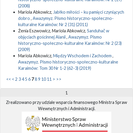
(2008)
Mariola Abkowicz,
Jabłko miłości – ku pamięci czyniących
dobro
,
Awazymyz. Pismo historyczno-społeczno-
kulturalne Karaimów: Nr 2 (31) (2011)
Żenia Eszwowicz, Mariola Abkowicz,
Sanduhač w
objęciach gościnnej Alanii
,
Awazymyz. Pismo
historyczno-społeczno-kulturalne Karaimów: Nr 2 (23)
(2009)
Mariola Abkowicz,
Między Wschodem i Zachodem
,
Awazymyz. Pismo historyczno-społeczno-kulturalne
Karaimów: Tom 30 Nr 1-2 (62-3) (2019)
<<
<
2
3
4
5
6
7
8
9
10
11
>
>>
1
Zrealizowano przy udziale wsparcia finansowego Ministra Spraw
Wewnętrznych i Administracji.