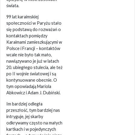
świata.
99 lat karaimskiej
społeczności w Paryżu stało
się podstawą do rozważań o
kontaktach pomiędzy
Karaimami zamieszkującymi w
Polsce i Francji – kontaktów
wcale nie było tak mało,
nawiązywano je już w latach
20. ubiegłego stulecia, ale też
po II wojnie światowej i są
kontynuowane obecnie. O
tym opowiadają Mariola
Abkowicz i Adam J. Dubiński.
Im bardziej odległa
przeszłość, tym bardziej nas
intryguje, jej skarby
odkrywamy często na małych
kartkach i w pojedynczych