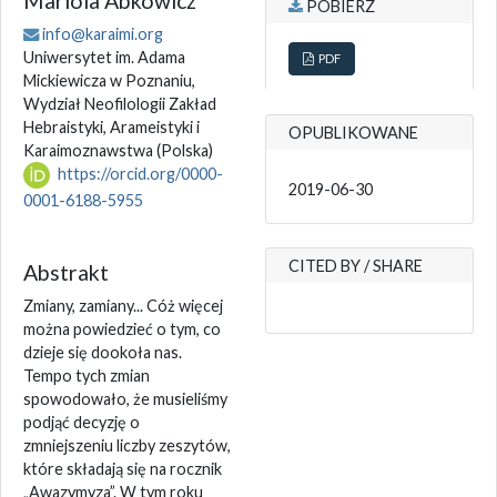
Mariola Abkowicz
POBIERZ
info@karaimi.org
Uniwersytet im. Adama
PDF
Mickiewicza w Poznaniu,
Wydział Neofilologii Zakład
Hebraistyki, Arameistyki i
OPUBLIKOWANE
Karaimoznawstwa
(Polska)
https://orcid.org/0000-
2019-06-30
0001-6188-5955
CITED BY / SHARE
Abstrakt
Zmiany, zamiany... Cóż więcej
można powiedzieć o tym, co
dzieje się dookoła nas.
Tempo tych zmian
spowodowało, że musieliśmy
podjąć decyzję o
zmniejszeniu liczby zeszytów,
które składają się na rocznik
„Awazymyza”. W tym roku