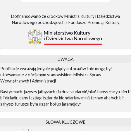
Dofinansowano ze środków Ministra Kultury i Dziedzictwa
Narodowego pochodzących z Funduszu Promocji Kultury
UWAGA
Publikacje wyrażają jedynie poglądy autora/ów i nie mogą być
utożsamiane z oficjalnym stanowiskiem Ministra Spraw
Wewnętrznych i Administracji
Bastyrmach-jazyszy jałhyzach tiuziuvcziu/larniń/niuń bahyszłaryn kierti
bil'diriadir, dahy Icztiagi iszlar da kiońdiariuw ministernyn ahałych bir
sahysz-turuszu była uszar bołup jaramejdyr
SŁOWA KLUCZOWE