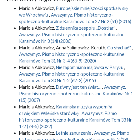
Mariola Abkowicz,
Europejskie mniejszości spotkały się
we Wrocławiu
,
Awazymyz. Pismo historyczno-
społeczno-kulturalne Karaimów: Tom 27 Nr 2 (51) (2016)
Mariola Abkowicz,
Z dziennika zespołu „Dostłar”
,
Awazymyz. Pismo historyczno-społeczno-kulturalne
Karaimów: Nr 3 (14) (2006)
Mariola Abkowicz, Anna Sulimowicz-Keruth,
Co słychać?
,
Awazymyz. Pismo historyczno-społeczno-kulturalne
Karaimów: Tom 31 Nr 3-4 (68-9) (2020)
Mariola Abkowicz,
Niezapomniana majówka w Paryżu
,
Awazymyz. Pismo historyczno-społeczno-kulturalne
Karaimów: Tom 30 Nr 1-2 (62-3) (2019)
Mariola Abkowicz,
Dziwny jest ten świat…
,
Awazymyz.
Pismo historyczno-społeczno-kulturalne Karaimów: Nr 1
(15) (2007)
Mariola Abkowicz,
Karaimska muzyka wypełniła
dźwiękiem Wileńska starówkę
,
Awazymyz. Pismo
historyczno-społeczno-kulturalne Karaimów: Tom 33 Nr
1-2 (74-5) (2022)
Mariola Abkowicz,
Letnie zanurzenie
,
Awazymyz. Pismo
historyczno-społeczno-kulturalne Karaimów: Nr 2 (19)