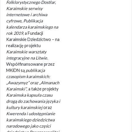
Folklorystycznego Dostłar
,
Karaimskie serwisy
internetowe i archiwa
cyfrowe
,
Publikacja
kalendarza karaimskiego na
rok 2019
, a Fundacji
Karaimskie Dziedzictwo – na
realizację projektu
Karaimskie warsztaty
integracyjne na Litwie.
Współfinansowane przez
MKiDN są
publikacja
czasopism karaimskich:
„Awazymyz” oraz „Almanach
Karaimski”
, a także projekty
Karaimska kapsuła czasu
drogą do zachowania języka i
kultury karaimskiej
oraz
Kwerenda i udostępnianie
karaimskiego dziedzictwa
narodowego jako części