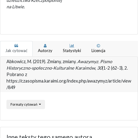
dziedzictwa Rzeczpospolitej
na Litwie
.
Jak cytować
Autorzy
Statystyki
Licencja
Abkowicz, M. (2019). Zmiany, zmiany.
Awazymyz. Pismo
Historyczno-społeczno-Kulturalne Karaimów
,
30
(1-2 (62-3), 2.
Pobrano z
https://czasopisma.karaimi.org/index.php/awazymyz/article/view
/849
Formaty cytowań
Inne teksty tego samego autora