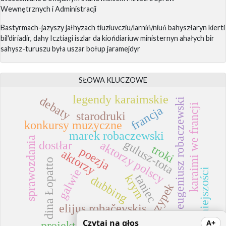
Wewnętrznych i Administracji
Bastyrmach-jazyszy jałhyzach tiuziuvcziu/larniń/niuń bahyszłaryn kierti
bil'diriadir, dahy Icztiagi iszlar da kiońdiariuw ministernyn ahałych bir
sahysz-turuszu była uszar bołup jaramejdyr
SŁOWA KLUCZOWE
legendy karaimskie
debaty
eugeniusz robaczewski
karaimi we francji
francja
starodruki
konkursy muzyczne
marek robaczewski
sprawozdania
gulusz-tota
dostłar
aktorzy polscy
troki
poezja
aktorzy
dina Łopatto
galwie
mniejszości
taniec
krym
dubbing
skrzypek
elijus robačevskis
kajtarma
Czytaj na głos
A+
projekty