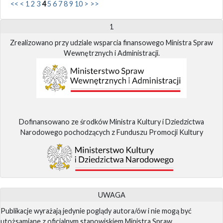
<<
<
1
2
3
4
5
6
7
8
9
10
>
>>
1
Zrealizowano przy udziale wsparcia finansowego Ministra Spraw
Wewnętrznych i Administracji.
Dofinansowano ze środków Ministra Kultury i Dziedzictwa
Narodowego pochodzących z Funduszu Promocji Kultury
UWAGA
Publikacje wyrażają jedynie poglądy autora/ów i nie mogą być
utożsamiane z oficjalnym stanowiskiem Ministra Spraw