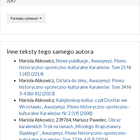
/597
Formaty cytowań
Inne teksty tego samego autora
Mariola Abkowicz,
Nowe publikacje
,
Awazymyz. Pismo
historyczno-społeczno-kulturalne Karaimów: Tom 25 Nr
1 (42) (2014)
Mariola Abkowicz,
Od lata do zimy
,
Awazymyz. Pismo
historyczno-społeczno-kulturalne Karaimów: Tom 34 Nr
3-4 (80-81) (2023)
Mariola Abkowicz,
Kalejdoskop kultur, czyli Dostłar we
Wrocławiu
,
Awazymyz. Pismo historyczno-społeczno-
kulturalne Karaimów: Nr 2 (19) (2008)
Mariola Abkowicz, 239764, Mariusz Pawelec,
Obraz
karaimskich Trok na łamach „Młodego Krajoznawcy
Śląskiego”
,
Awazymyz. Pismo historyczno-społeczno-
kulturalne Karaimów: Tom 27 Nr 4 (53) (2016)