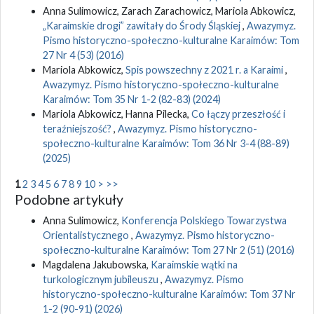
Anna Sulimowicz, Zarach Zarachowicz, Mariola Abkowicz,
„Karaimskie drogi” zawitały do Środy Śląskiej
,
Awazymyz.
Pismo historyczno-społeczno-kulturalne Karaimów: Tom
27 Nr 4 (53) (2016)
Mariola Abkowicz,
Spis powszechny z 2021 r. a Karaimi
,
Awazymyz. Pismo historyczno-społeczno-kulturalne
Karaimów: Tom 35 Nr 1-2 (82-83) (2024)
Mariola Abkowicz, Hanna Pilecka,
Co łączy przeszłość i
teraźniejszość?
,
Awazymyz. Pismo historyczno-
społeczno-kulturalne Karaimów: Tom 36 Nr 3-4 (88-89)
(2025)
1
2
3
4
5
6
7
8
9
10
>
>>
Podobne artykuły
Anna Sulimowicz,
Konferencja Polskiego Towarzystwa
Orientalistycznego
,
Awazymyz. Pismo historyczno-
społeczno-kulturalne Karaimów: Tom 27 Nr 2 (51) (2016)
Magdalena Jakubowska,
Karaimskie wątki na
turkologicznym jubileuszu
,
Awazymyz. Pismo
historyczno-społeczno-kulturalne Karaimów: Tom 37 Nr
1-2 (90-91) (2026)