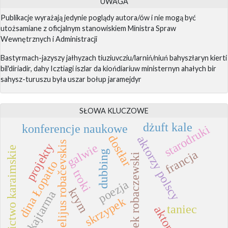
UWAGA
Publikacje wyrażają jedynie poglądy autora/ów i nie mogą być
utożsamiane z oficjalnym stanowiskiem Ministra Spraw
Wewnętrznych i Administracji
Bastyrmach-jazyszy jałhyzach tiuziuvcziu/larniń/niuń bahyszłaryn kierti
bil'diriadir, dahy Icztiagi iszlar da kiońdiariuw ministernyn ahałych bir
sahysz-turuszu była uszar bołup jaramejdyr
SŁOWA KLUCZOWE
dżuft kale
konferencje naukowe
starodruki
dostłar
aktorzy polscy
elijus robačevskis
projekty
galwie
dziedzictwo karaimskie
francja
dubbing
marek robaczewski
dina Łopatto
troki
poezja
krym
kajtarma
skrzypek
taniec
aktorzy