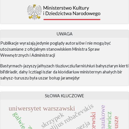
UWAGA
Publikacje wyrażają jedynie poglądy autora/ów i nie mogą być
utożsamiane z oficjalnym stanowiskiem Ministra Spraw
Wewnętrznych i Administracji
Bastyrmach-jazyszy jałhyzach tiuziuvcziu/larniń/niuń bahyszłaryn kierti
bil'diriadir, dahy Icztiagi iszlar da kiońdiariuw ministernyn ahałych bir
sahysz-turuszu była uszar bołup jaramejdyr
SŁOWA KLUCZOWE
elijus robačevskis
uniwersytet warszawski
galwie
skrzypek
poezja