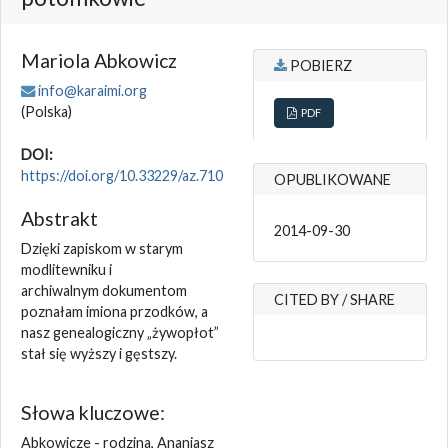
Mariola Abkowicz
POBIERZ
info@karaimi.org
(Polska)
PDF
DOI:
https://doi.org/10.33229/az.710
OPUBLIKOWANE
Abstrakt
2014-09-30
Dzięki zapiskom w starym
modlitewniku i
archiwalnym dokumentom
CITED BY / SHARE
poznałam imiona przodków, a
nasz genealogiczny „żywopłot”
stał się wyższy i gęstszy.
Słowa kluczowe:
Abkowicze - rodzina, Ananiasz