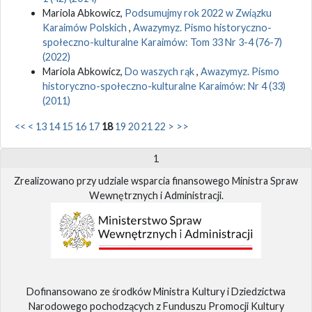
Mariola Abkowicz,
Podsumujmy rok 2022 w Związku
Karaimów Polskich
,
Awazymyz. Pismo historyczno-
społeczno-kulturalne Karaimów: Tom 33 Nr 3-4 (76-7)
(2022)
Mariola Abkowicz,
Do waszych rąk
,
Awazymyz. Pismo
historyczno-społeczno-kulturalne Karaimów: Nr 4 (33)
(2011)
<<
<
13
14
15
16
17
18
19
20
21
22
>
>>
1
Zrealizowano przy udziale wsparcia finansowego Ministra Spraw
Wewnętrznych i Administracji.
Dofinansowano ze środków Ministra Kultury i Dziedzictwa
Narodowego pochodzących z Funduszu Promocji Kultury