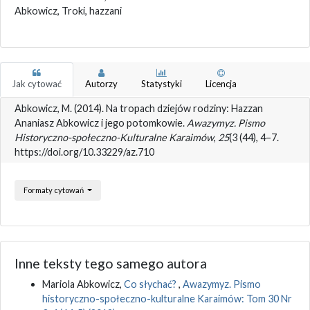
Abkowicz, Troki, hazzani
Jak cytować
Autorzy
Statystyki
Licencja
Abkowicz, M. (2014). Na tropach dziejów rodziny: Hazzan
Ananiasz Abkowicz i jego potomkowie.
Awazymyz. Pismo
Historyczno-społeczno-Kulturalne Karaimów
,
25
(3 (44), 4–7.
https://doi.org/10.33229/az.710
Formaty cytowań
Inne teksty tego samego autora
Mariola Abkowicz,
Co słychać?
,
Awazymyz. Pismo
historyczno-społeczno-kulturalne Karaimów: Tom 30 Nr