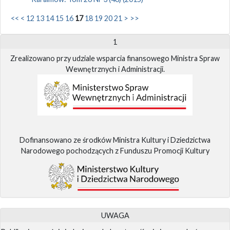
<<
<
12
13
14
15
16
17
18
19
20
21
>
>>
1
Zrealizowano przy udziale wsparcia finansowego Ministra Spraw
Wewnętrznych i Administracji.
Dofinansowano ze środków Ministra Kultury i Dziedzictwa
Narodowego pochodzących z Funduszu Promocji Kultury
UWAGA