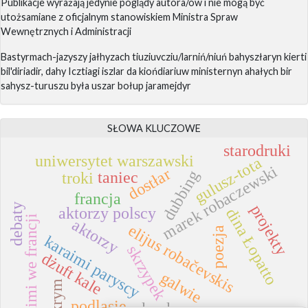
Publikacje wyrażają jedynie poglądy autora/ów i nie mogą być
utożsamiane z oficjalnym stanowiskiem Ministra Spraw
Wewnętrznych i Administracji
Bastyrmach-jazyszy jałhyzach tiuziuvcziu/larniń/niuń bahyszłaryn kierti
bil'diriadir, dahy Icztiagi iszlar da kiońdiariuw ministernyn ahałych bir
sahysz-turuszu była uszar bołup jaramejdyr
SŁOWA KLUCZOWE
starodruki
uniwersytet warszawski
gulusz-tota
marek robaczewski
dostłar
dubbing
taniec
troki
francja
debaty
projekty
aktorzy polscy
dina Łopatto
karaimi we francji
aktorzy
elijus robačevskis
poezja
karaimi paryscy
skrzypek
dżuft kale
galwie
krym
podlasie