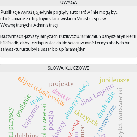
UWAGA
Publikacje wyrażają jedynie poglądy autora/ów i nie mogą być
utożsamiane z oficjalnym stanowiskiem Ministra Spraw
Wewnętrznych i Administracji
Bastyrmach-jazyszy jałhyzach tiuziuvcziu/larniń/niuń bahyszłaryn kierti
bil'diriadir, dahy Icztiagi iszlar da kiońdiariuw ministernyn ahałych bir
sahysz-turuszu była uszar bołup jaramejdyr
SŁOWA KLUCZOWE
elijus robačevskis
jubileusze
aktorzy polscy
projekty
dina Łopatto
dostłar
uniwersytet warszawski
dżuft kale
podlasie
troki
kajtarma
konkursy muzyczne
marek robaczewski
karaimi paryscy
skrzypek
poezja
gulusz-tota
aktorzy
taniec
dubbing