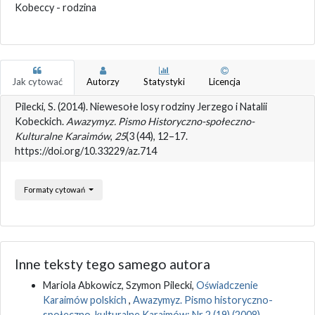
Kobeccy - rodzina
Jak cytować
Autorzy
Statystyki
Licencja
Pilecki, S. (2014). Niewesołe losy rodziny Jerzego i Natalii
Kobeckich.
Awazymyz. Pismo Historyczno-społeczno-
Kulturalne Karaimów
,
25
(3 (44), 12–17.
https://doi.org/10.33229/az.714
Formaty cytowań
Inne teksty tego samego autora
Mariola Abkowicz, Szymon Pilecki,
Oświadczenie
Karaimów polskich
,
Awazymyz. Pismo historyczno-
społeczno-kulturalne Karaimów: Nr 2 (19) (2008)