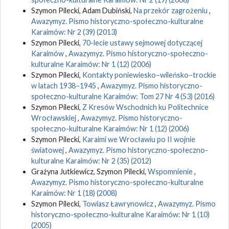
Szymon Pilecki, Adam Dubiński,
Na przekór zagrożeniu
,
Awazymyz. Pismo historyczno-społeczno-kulturalne
Karaimów: Nr 2 (39) (2013)
Szymon Pilecki,
70-lecie ustawy sejmowej dotyczącej
Karaimów
,
Awazymyz. Pismo historyczno-społeczno-
kulturalne Karaimów: Nr 1 (12) (2006)
Szymon Pilecki,
Kontakty poniewiesko–wileńsko–trockie
w latach 1938–1945
,
Awazymyz. Pismo historyczno-
społeczno-kulturalne Karaimów: Tom 27 Nr 4 (53) (2016)
Szymon Pilecki,
Z Kresów Wschodnich ku Politechnice
Wrocławskiej
,
Awazymyz. Pismo historyczno-
społeczno-kulturalne Karaimów: Nr 1 (12) (2006)
Szymon Pilecki,
Karaimi we Wrocławiu po II wojnie
światowej
,
Awazymyz. Pismo historyczno-społeczno-
kulturalne Karaimów: Nr 2 (35) (2012)
Grażyna Jutkiewicz, Szymon Pilecki,
Wspomnienie
,
Awazymyz. Pismo historyczno-społeczno-kulturalne
Karaimów: Nr 1 (18) (2008)
Szymon Pilecki,
Towiasz Ławrynowicz
,
Awazymyz. Pismo
historyczno-społeczno-kulturalne Karaimów: Nr 1 (10)
(2005)