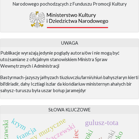
Narodowego pochodzących z Funduszu Promocji Kultury
UWAGA
Publikacje wyrażają jedynie poglądy autora/ów i nie mogą być
utożsamiane z oficjalnym stanowiskiem Ministra Spraw
Wewnętrznych i Administracji
Bastyrmach-jazyszy jałhyzach tiuziuvcziu/larniń/niuń bahyszłaryn kierti
bil'diriadir, dahy Icztiagi iszlar da kiońdiariuw ministernyn ahałych bir
sahysz-turuszu była uszar bołup jaramejdyr
SŁOWA KLUCZOWE
konkursy muzyczne
krym
gulusz-tota
francja
troki
taniec