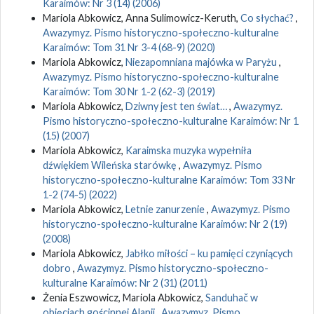
Karaimów: Nr 3 (14) (2006)
Mariola Abkowicz, Anna Sulimowicz-Keruth,
Co słychać?
,
Awazymyz. Pismo historyczno-społeczno-kulturalne
Karaimów: Tom 31 Nr 3-4 (68-9) (2020)
Mariola Abkowicz,
Niezapomniana majówka w Paryżu
,
Awazymyz. Pismo historyczno-społeczno-kulturalne
Karaimów: Tom 30 Nr 1-2 (62-3) (2019)
Mariola Abkowicz,
Dziwny jest ten świat…
,
Awazymyz.
Pismo historyczno-społeczno-kulturalne Karaimów: Nr 1
(15) (2007)
Mariola Abkowicz,
Karaimska muzyka wypełniła
dźwiękiem Wileńska starówkę
,
Awazymyz. Pismo
historyczno-społeczno-kulturalne Karaimów: Tom 33 Nr
1-2 (74-5) (2022)
Mariola Abkowicz,
Letnie zanurzenie
,
Awazymyz. Pismo
historyczno-społeczno-kulturalne Karaimów: Nr 2 (19)
(2008)
Mariola Abkowicz,
Jabłko miłości – ku pamięci czyniących
dobro
,
Awazymyz. Pismo historyczno-społeczno-
kulturalne Karaimów: Nr 2 (31) (2011)
Żenia Eszwowicz, Mariola Abkowicz,
Sanduhač w
objęciach gościnnej Alanii
,
Awazymyz. Pismo