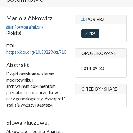
Mariola Abkowicz
POBIERZ
info@karaimi.org
(Polska)
PDF
DOI:
https://doi.org/10.33229/az.710
OPUBLIKOWANE
Abstrakt
2014-09-30
Dzięki zapiskom w starym
modlitewniku i
archiwalnym dokumentom
CITED BY / SHARE
poznałam imiona przodków, a
nasz genealogiczny „żywopłot”
stał się wyższy i gęstszy.
Słowa kluczowe:
Abkowicze - rodzina, Ananiasz