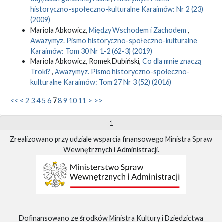
historyczno-społeczno-kulturalne Karaimów: Nr 2 (23)
(2009)
Mariola Abkowicz,
Między Wschodem i Zachodem
,
Awazymyz. Pismo historyczno-społeczno-kulturalne
Karaimów: Tom 30 Nr 1-2 (62-3) (2019)
Mariola Abkowicz, Romek Dubiński,
Co dla mnie znaczą
Troki?
,
Awazymyz. Pismo historyczno-społeczno-
kulturalne Karaimów: Tom 27 Nr 3 (52) (2016)
<<
<
2
3
4
5
6
7
8
9
10
11
>
>>
1
Zrealizowano przy udziale wsparcia finansowego Ministra Spraw
Wewnętrznych i Administracji.
Dofinansowano ze środków Ministra Kultury i Dziedzictwa