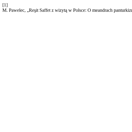
[1]
M. Pawelec, „Reşit Saffet z wizytą w Polsce: O meandrach panturki